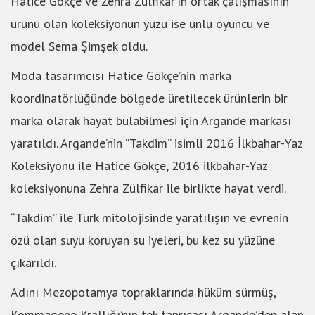
Hatice Gökçe ve Zehra Zülfikar’ın ortak çalışmasının
ürünü olan koleksiyonun yüzü ise ünlü oyuncu ve
model Sema Şimşek oldu.
Moda tasarımcısı Hatice Gökçe’nin marka
koordinatörlüğünde bölgede üretilecek ürünlerin bir
marka olarak hayat bulabilmesi için Argande markası
yaratıldı. Argande’nin “Takdim” isimli 2016 İlkbahar-Yaz
Koleksiyonu ile Hatice Gökçe, 2016 ilkbahar-Yaz
koleksiyonuna Zehra Zülfikar ile birlikte hayat verdi.
“Takdim” ile Türk mitolojisinde yaratılışın ve evrenin
özü olan suyu koruyan su iyeleri, bu kez su yüzüne
çıkarıldı.
Adını Mezopotamya topraklarında hüküm sürmüş,
Kommagene Krallığı’nın tek tanrıçası Argande’den alan