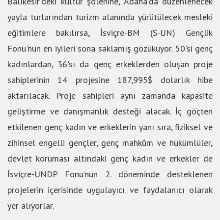
Balıkesir’deki kültür şölenine, Adana’da düzenlenecek
yayla turlarından turizm alanında yürütülecek mesleki
eğitimlere bakılırsa, İsviçre-BM (S-UN) Gençlik
Fonu'nun en iyileri sona saklamış gözüküyor. 50'si genç
kadınlardan, 36'sı da genç erkeklerden oluşan proje
sahiplerinin 14 projesine 187,995$ dolarlık hibe
aktarılacak. Proje sahipleri aynı zamanda kapasite
geliştirme ve danışmanlık desteği alacak. İç göçten
etkilenen genç kadın ve erkeklerin yanı sıra, fiziksel ve
zihinsel engelli gençler, genç mahkûm ve hükümlüler,
devlet koruması altındaki genç kadın ve erkekler de
İsviçre-UNDP Fonu’nun 2. döneminde desteklenen
projelerin içerisinde uygulayıcı ve faydalanıcı olarak
yer alıyorlar.