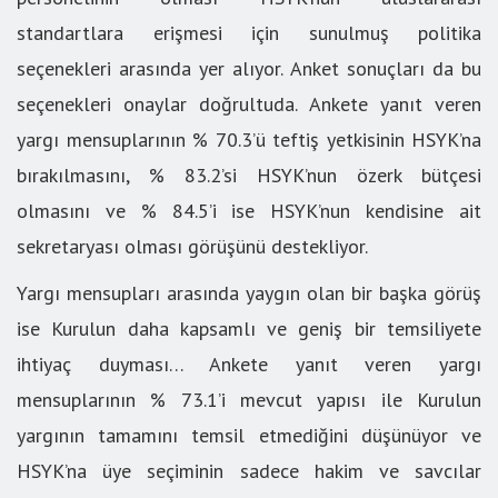
standartlara erişmesi için sunulmuş politika
seçenekleri arasında yer alıyor. Anket sonuçları da bu
seçenekleri onaylar doğrultuda. Ankete yanıt veren
yargı mensuplarının % 70.3’ü teftiş yetkisinin HSYK’na
bırakılmasını, % 83.2’si HSYK’nun özerk bütçesi
olmasını ve % 84.5’i ise HSYK’nun kendisine ait
sekretaryası olması görüşünü destekliyor.
Yargı mensupları arasında yaygın olan bir başka görüş
ise Kurulun daha kapsamlı ve geniş bir temsiliyete
ihtiyaç duyması… Ankete yanıt veren yargı
mensuplarının % 73.1’i mevcut yapısı ile Kurulun
yargının tamamını temsil etmediğini düşünüyor ve
HSYK’na üye seçiminin sadece hakim ve savcılar