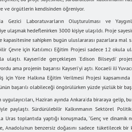
ye ve örgütlerin kendisinden öğreniyor.
a Gezici Laboratuvarların Oluşturulması ve Yaygınla
ye ulaşmak hedeflenirken 3000 kişiye ulaşıldı. Proje saye
me kapasitesine sahipken bugün uluslararası pazarlara mal s
ilir Çevre için Katılımcı Eğitim Projesi sadece 12 okula 
 ulaştı. Kayseri’de gerçekleşen ‘Edison Bilseydi’ proje
yordu ama projenin başarısı Kayseri’yi aştı. Kocaeli ili Yuva
iş için Yöre Halkına Eğitim Verilmesi Projesi kapsamında 
ünün başarılı olabileceği öngörülürken yüzde yüzlük bir baş
 uygulayıcıları, Haziran ayında Ankara’da biraraya gelip, bu
riyle paylaştı. Sürdürülebilir Kalkınmanın Sektörel Polit
la Uras toplantıda yaptığı konuşmada, “Genç ve dinamik n
e, Anadolu’nun benzersiz doğasını sadece tüketilecek bir 