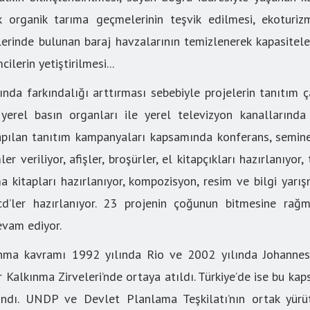
rek organik tarıma geçmelerinin teşvik edilmesi, ekoturiz
illerinde bulunan baraj havzalarının temizlenerek kapasitele
cilerin yetiştirilmesi...
sında farkındalığı arttırması sebebiyle projelerin tanıtım 
yerel basın organları ile yerel televizyon kanallarında 
a yapılan tanıtım kampanyaları kapsamında konferans, semi
er veriliyor, afişler, broşürler, el kitapçıkları hazırlanıyor, 
a kitapları hazırlanıyor, kompozisyon, resim ve bilgi yarış
d’ler hazırlanıyor. 23 projenin çoğunun bitmesine rağm
vam ediyor.
kınma kavramı 1992 yılında Rio ve 2002 yılında Johanne
r Kalkınma Zirveleri’nde ortaya atıldı. Türkiye’de ise bu ka
ndı. UNDP ve Devlet Planlama Teşkilatı’nın ortak yürüt