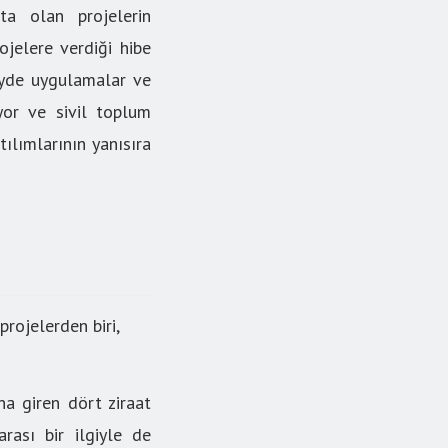
ta olan projelerin
ojelere verdiği hibe
zeyde uygulamalar ve
iyor ve sivil toplum
ılımlarının yanısıra
rojelerden biri,
na giren dört ziraat
rası bir ilgiyle de