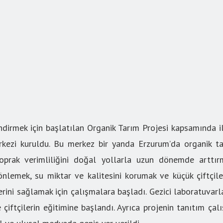
dirmek için başlatılan Organik Tarım Projesi kapsamında il
ezi kuruldu. Bu merkez bir yanda Erzurum’da organik ta
oprak verimliliğini doğal yollarla uzun dönemde arttır
nlemek, su miktar ve kalitesini korumak ve küçük çiftçiler
erini sağlamak için çalışmalara başladı. Gezici laboratuvar
e çiftçilerin eğitimine başlandı. Ayrıca projenin tanıtım ç