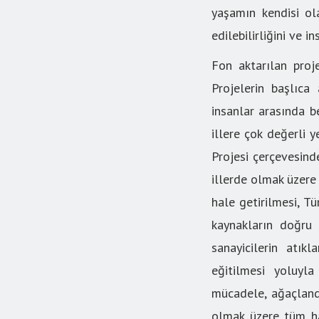
yaşamın kendisi ol
edilebilirliğini ve i
Fon aktarılan proje
Projelerin başlıca 
insanlar arasında b
illere çok değerli y
Projesi çerçevesind
illerde olmak üzere
hale getirilmesi, T
kaynakların doğru 
sanayicilerin atık
eğitilmesi yoluyl
mücadele, ağaçlandı
olmak üzere tüm hal