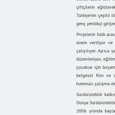
çiftçilerin eğitile
Türkiye’nin çeşitli 
genç yenilikçi girişim
Projelerin halk ara
önem veriliyor ve 
çalışılıyor. Ayrıc
düzenleniyor, eğitiml
çocuklar için boyam
belgesel film ve c
hummalı çalışma de
Sürdürülebilir kal
Dünya Sürdürülebili
2006 yılında başla