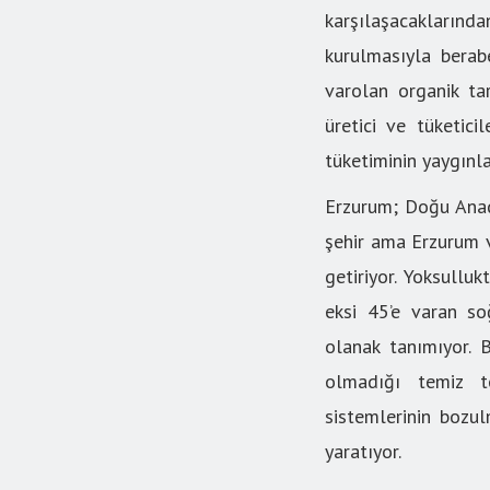
karşılaşacaklarınd
kurulmasıyla berab
varolan organik tar
üretici ve tüketici
tüketiminin yaygınla
Erzurum; Doğu Anad
şehir ama Erzurum v
getiriyor. Yoksullu
eksi 45’e varan so
olanak tanımıyor. 
olmadığı temiz to
sistemlerinin bozu
yaratıyor.