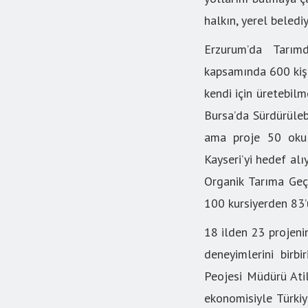
halkın, yerel beledi
Erzurum’da Tarımd
kapsamında 600 kişi
kendi için üretebil
Bursa’da Sürdürüleb
ama proje 50 okula
Kayseri’yi hedef alı
Organik Tarıma Geç
100 kursiyerden 83’
18 ilden 23 projenin
deneyimlerini birbi
Peojesi Müdürü Ati
ekonomisiyle Türkiy