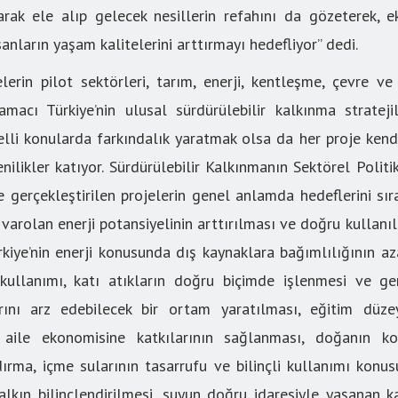
arak ele alıp gelecek nesillerin refahını da gözeterek, e
nsanların yaşam kalitelerini arttırmayı hedefliyor” dedi.
lerin pilot sektörleri, tarım, enerji, kentleşme, çevre ve b
amacı Türkiye’nin ulusal sürdürülebilir kalkınma strateji
elli konularda farkındalık yaratmak olsa da her proje kend
enilikler katıyor. Sürdürülebilir Kalkınmanın Sektörel Poli
e gerçekleştirilen projelerin genel anlamda hedeflerini sıra
 varolan enerji potansiyelinin arttırılması ve doğru kullan
ürkiye’nin enerji konusunda dış kaynaklara bağımlılığının az
kullanımı, katı atıkların doğru biçimde işlenmesi ve ge
larını arz edebilecek bir ortam yaratılması, eğitim düze
a aile ekonomisine katkılarının sağlanması, doğanın ko
rma, içme sularının tasarrufu ve bilinçli kullanımı konu
kın bilinçlendirilmesi, suyun doğru idaresiyle yaşanan k