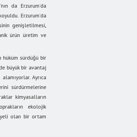
ı’nın da Erzurum’da
koyuldu. Erzurum’da
inin genişletilmesi,
ganik ürün üretim ve
n hüküm sürdüğü bir
de büyük bir avantaj
 alamıyorlar. Ayrıca
rini sürdürmelerine
aklar kimyasalların
prakların ekolojik
yeli olan bir ortam