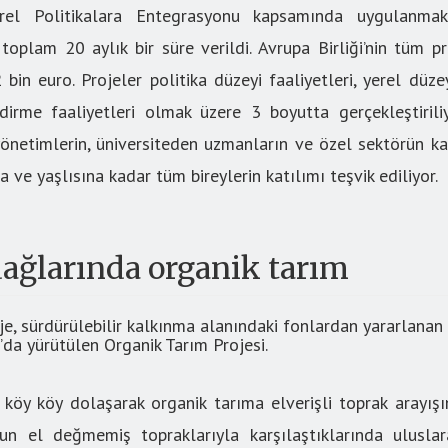
rel Politikalara Entegrasyonu kapsamında uygulanmak
oplam 20 aylık bir süre verildi. Avrupa Birliği’nin tüm pr
bin euro. Projeler politika düzeyi faaliyetleri, yerel dü
ndirme faaliyetleri olmak üzere 3 boyutta gerçekleştiril
 yönetimlerin, üniversiteden uzmanların ve özel sektörün kat
ve yaşlısına kadar tüm bireylerin katılımı teşvik ediliyor.
ağlarında organik tarım
e, sürdürülebilir kalkınma alanındaki fonlardan yararlanan p
a yürütülen Organik Tarım Projesi.
 köy köy dolaşarak organik tarıma elverişli toprak arayışı
un el değmemiş topraklarıyla karşılaştıklarında uluslara