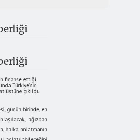
berliği
berliği
n finanse ettiği
ında Türkiye’nin
t üstüne çıkıldı.
si, günün birinde, en
anlaşılacak, ağızdan
ya, halka anlatmanın
ıl anlatılabileceğini