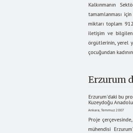
Kalkınmanın Sektö
tamamlanması için t
miktarı toplam 912 
iletişim ve bilgile
örgütlerinin, yerel
çocuğundan kadınına 
Erzurum d
Erzurum'daki bu proj
Kuzeydoğu Anadolu’d
Ankara, Temmuz 2007
Proje çerçevesinde,
mühendisi Erzurum’