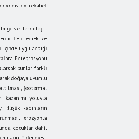
konomisinin rekabet
ilgi ve teknoloji...
lerini belirlemek ve
i içinde uygulandığı
tikalara Entegrasyonu
larsak bunlar farklı
ılarak doğaya uyumlu
altılması, jeotermal
ri kazanımı yoluyla
yi düşük kadınların
runması, erozyonla
sunda çocuklar dahil
ayıpların önlenmesi,