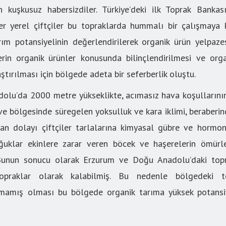
an kuşkusuz habersizdiler. Türkiye’deki ilk Toprak Bankas
er yerel çiftçiler bu topraklarda hummalı bir çalışmaya 
ım potansiyelinin değerlendirilerek organik ürün yelpazes
lerin organik ürünler konusunda bilinçlendirilmesi ve or
ştırılması için bölgede adeta bir seferberlik oluştu.
olu’da 2000 metre yükseklikte, acımasız hava koşullarını
e bölgesinde süregelen yoksulluk ve kara iklimi, beraberin
ktan dolayı çiftçiler tarlalarına kimyasal gübre ve hormon
ğuklar ekinlere zarar veren böcek ve haşerelerin ömürle
Bunun sonucu olarak Erzurum ve Doğu Anadolu’daki topr
praklar olarak kalabilmiş. Bu nedenle bölgedeki to
lmamış olması bu bölgede organik tarıma yüksek potansi