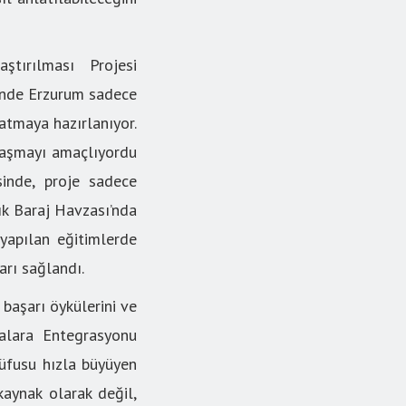
ştırılması Projesi
sinde Erzurum sadece
atmaya hazırlanıyor.
ulaşmayı amaçlıyordu
sinde, proje sadece
cık Baraj Havzası’nda
yapılan eğitimlerde
arı sağlandı.
 başarı öykülerini ve
ikalara Entegrasyonu
üfusu hızla büyüyen
kaynak olarak değil,