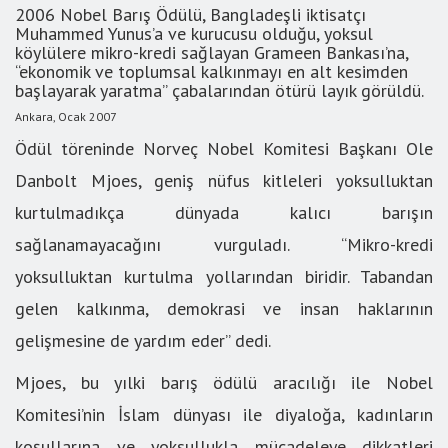
2006 Nobel Barış Ödülü, Bangladeşli iktisatçı
Muhammed Yunus’a ve kurucusu olduğu, yoksul
köylülere mikro-kredi sağlayan Grameen Bankası’na,
“ekonomik ve toplumsal kalkınmayı en alt kesimden
başlayarak yaratma” çabalarından ötürü layık görüldü.
Ankara, Ocak 2007
Ödül töreninde Norveç Nobel Komitesi Başkanı Ole
Danbolt Mjoes, geniş nüfus kitleleri yoksulluktan
kurtulmadıkça dünyada kalıcı barışın
sağlanamayacağını vurguladı.
“Mikro-kredi
yoksulluktan kurtulma yollarından biridir. Tabandan
gelen kalkınma, demokrasi ve insan haklarının
gelişmesine de yardım eder” dedi.
Mjoes, bu yılki barış ödülü aracılığı ile Nobel
Komitesi’nin İslam dünyası ile diyaloğa, kadınların
koşullarına ve yoksullukla mücadeleye dikkatleri