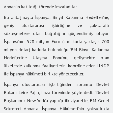
Annan’ın katıldığı törende imzaladılar.
Bu anlaşmayla İspanya, Binyıl Kalkınma Hedefleri’ne,
geniş uluslararası işbirliğine ve çok-taraflı
sözleşmelere olan bağlılığını güçlendirmiş oluyor.
İspanya’nın 528 milyon Euro (cari kurla yaklaşık 700
milyon dolar) katkıda bulunduğu ‘BM Binyıl Kalkınma
Hedefleri’ne Ulaşma Fonu’nu, gelişmekte olan
ülkelerde kalkınma faaliyetlerini koordine eden UNDP
ile İspanya hükümeti birlikte yönetecekler.
İspanya uluslararası işbirliğinden sorumlu Devlet
Bakanı Leire Pajín, imza töreninde şöyle dedi: “Devlet
Başkanımız New York’a yaptığı ilk ziyarette, BM Genel
Sekreteri Annan’a İspanya Hükümeti’nin yoksullukla