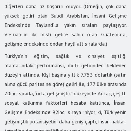
diğerleri daha az başarılı oluyor. (Örneğin, çok daha
yüksek geliri olan Suudi Arabistan, İnsani Gelişme
Endeksi’nde Tayland’la yakın sıraları paylaşıyor.
Vietnam’ın iki misli gelire sahip olan Guatemala,
gelişme endeksinde ondan hayli alt sıralarda.)
Türkiye’nin eğitim, sağlık ve cinsiyet eşitliği
alanlarındaki performansı, milli gelirinden beklenen
düzeyin altında. Kişi başına yıllık 7.753 dolarlık (satın
alma gücü paritesine göre) geliri ile, 177 ülke arasında
70inci sırada, “orta gelişmişlik” düzeyinde. Ancak, çeşitli
sosyal kalkınma faktörleri hesaba katılınca, İnsani
Gelişme Endeksi’nde 92inci sıraya iniyor ki, Türkiye’nin
gelişmişlik potansiyelini daha geniş çaplı, insan hakları
temeline dayanan politikalar, yasalar ve uygulamalarla