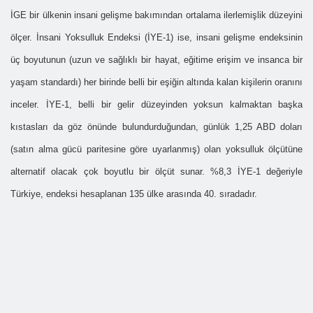
İGE bir ülkenin insani gelişme bakımından ortalama ilerlemişlik düzeyini
ölçer. İnsani Yoksulluk Endeksi (İYE-1) ise, insani gelişme endeksinin
üç boyutunun (uzun ve sağlıklı bir hayat, eğitime erişim ve insanca bir
yaşam standardı) her birinde belli bir eşiğin altında kalan kişilerin oranını
inceler. İYE-1, belli bir gelir düzeyinden yoksun kalmaktan başka
kıstasları da göz önünde bulundurduğundan, günlük 1,25 ABD doları
(satın alma gücü paritesine göre uyarlanmış) olan yoksulluk ölçütüne
alternatif olacak çok boyutlu bir ölçüt sunar. %8,3 İYE-1 değeriyle
Türkiye, endeksi hesaplanan 135 ülke arasında 40. sıradadır.