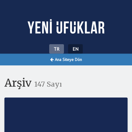
Yeni Ufuklar
TR
EN
Ana Siteye Dön
Arşiv
147 Sayı