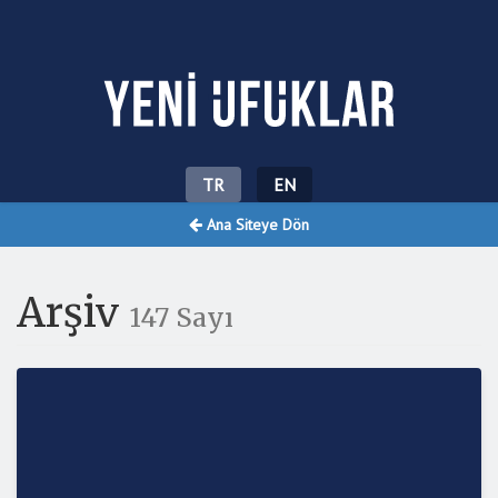
Yeni Ufuklar
TR
EN
Ana Siteye Dön
Arşiv
147 Sayı