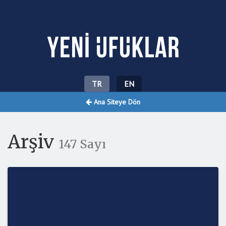
Yeni Ufuklar
TR
EN
Ana Siteye Dön
Arşiv
147 Sayı