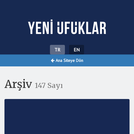
Yeni Ufuklar
TR
EN
Ana Siteye Dön
Arşiv
147 Sayı